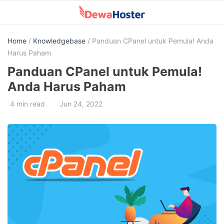
Skip
to
content
Home
/
Knowledgebase
/ Panduan CPanel untuk Pemula! Anda
Harus Paham
Panduan CPanel untuk Pemula!
Anda Harus Paham
4 min read
Jun 24, 2022