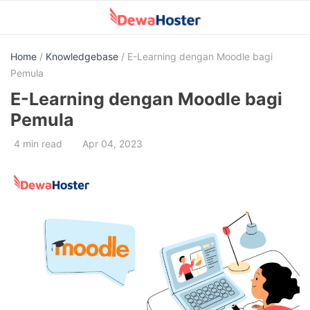
Skip
to
content
Home
/
Knowledgebase
/ E-Learning dengan Moodle bagi
Pemula
E-Learning dengan Moodle bagi
Pemula
4 min read
Apr 04, 2023