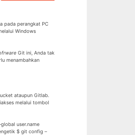
nya pada perangkat PC
 melalui Windows
ofrware
Git ini, Anda tak
erlu menambahkan
cket ataupun Gitlab.
akses melalui tombol
–global user.name
getik $ git config –