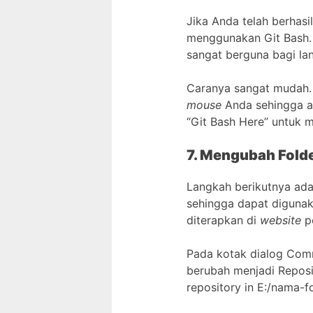
Jika Anda telah berhasi
menggunakan Git Bash.
sangat berguna bagi la
Caranya sangat mudah. C
mouse
Anda sehingga ak
“Git Bash Here” untuk
7. Mengubah Fold
Langkah berikutnya ada
sehingga dapat diguna
diterapkan di
website
pe
Pada kotak dialog Comm
berubah menjadi Reposit
repository in E:/nama-fo