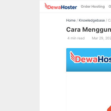
Skip
Order Hosting
O
to
content
Home
/
Knowledgebase
/ C
Cara Mengguna
4 min read
Mar 29, 20