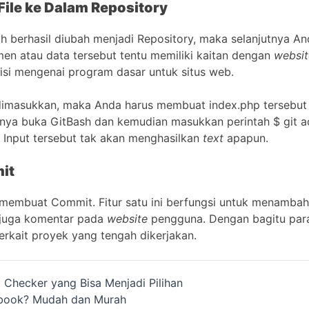
ile ke Dalam Repository
elah berhasil diubah menjadi Repository, maka selanjutnya
men atau data tersebut tentu memiliki kaitan dengan
websit
risi mengenai program dasar untuk situs web.
a dimasukkan, maka Anda harus membuat index.php tersebut
utnya buka GitBash dan kemudian masukkan perintah $ git a
Input tersebut tak akan menghasilkan
text
apapun.
it
s membuat Commit. Fitur satu ini berfungsi untuk menambah
juga komentar pada
website
pengguna. Dengan bagitu pa
erkait proyek yang tengah dikerjakan.
m Checker yang Bisa Menjadi Pilihan
cebook? Mudah dan Murah