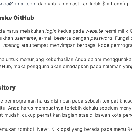
Anda@gmail.com
dan untuk memastikan ketik $ git config –l
n ke GitHub
nda harus melakukan
login
kedua pada
website
resmi milik 
sukkan
username
, e-mail beserta dengan
password
. Fungsi 
ai
hosting
atau tempat menyimpan berbagai kode pemrogr
na untuk menunjang keberhasilan Anda dalam menggunak
tHub, maka pengguna akan dihadapkan pada halaman yan
itory
e pemrograman harus disimpan pada sebuah tempat khus
 itu, Anda harus membuatnya terlebih dahulu sebelum men
at mudah, cukup perhatikan bagian atas di bawah kota penc
mukan tombol “New”. Klik opsi yang berada pada menu Rep