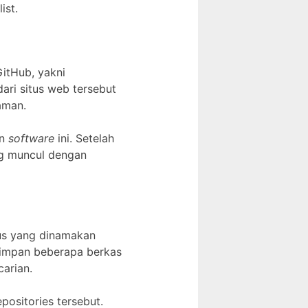
ist.
GitHub, yakni
dari situs web tersebut
aman.
an
software
ini. Setelah
g muncul dengan
us yang dinamakan
yimpan beberapa berkas
arian.
ositories tersebut.