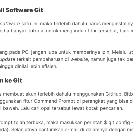
ll Software Git
software
satu ini, maka terlebih dahulu harus menginstall
rsedia banyak tutorial untuk mengunduh fitur tersebut, baik
ang pada PC, jangan lupa untuk memberinya izin. Melalui
s
update
terkait pembaharuan di
website
, namun juga tak p
ngga dinilai lebih efisien.
n ke Git
 membuat akun terlebih dahulu menggunakan GitHub, Bitbu
ggunakan fitur Command Prompt di perangkat yang bisa di
 bawah. Lalu cari opsi tersebut lewat kotak pencarian.
mpt telah terbuka, maka masukkan perintah $ git config 
da). Selanjutnya cantumkan e-mail di dalamnya dengan men