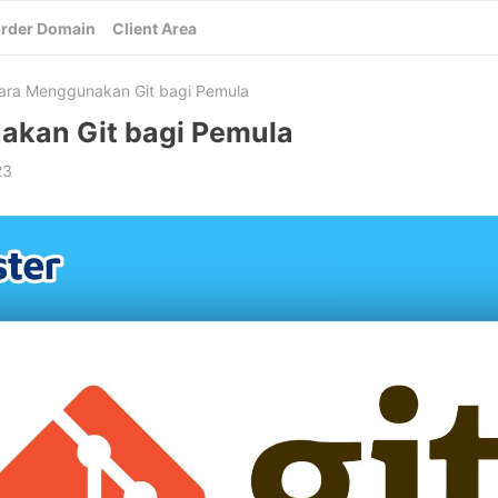
rder Domain
Client Area
ara Menggunakan Git bagi Pemula
kan Git bagi Pemula
23