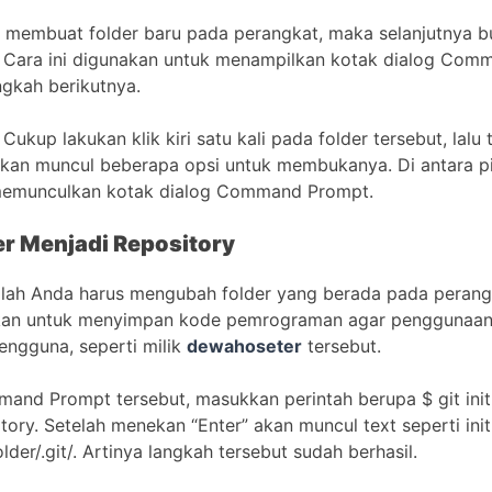
l membuat folder baru pada perangkat, maka selanjutnya b
 Cara ini digunakan untuk menampilkan kotak dialog Com
ngkah berikutnya.
ukup lakukan klik kiri satu kali pada folder tersebut, lalu
an muncul beberapa opsi untuk membukanya. Di antara pili
 memunculkan kotak dialog Command Prompt.
er Menjadi Repository
lah Anda harus mengubah folder yang berada pada perang
kan untuk menyimpan kode pemrograman agar penggunaan Gi
ngguna, seperti milik
dewahoseter
tersebut.
and Prompt tersebut, masukkan perintah berupa $ git init 
ory. Setelah menekan “Enter” akan muncul text seperti init
lder/.git/. Artinya langkah tersebut sudah berhasil.