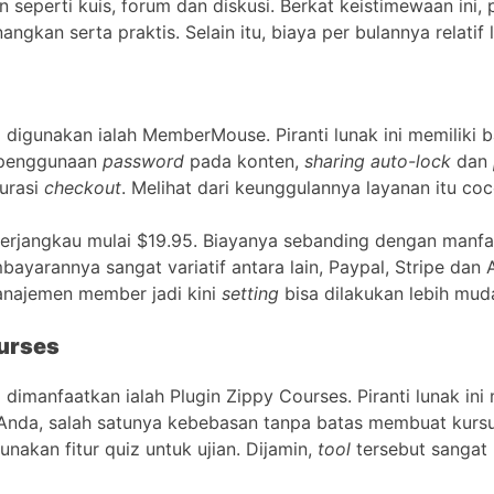
seperti kuis, forum dan diskusi. Berkat keistimewaan ini, 
angkan serta praktis. Selain itu, biaya per bulannya relatif 
a digunakan ialah MemberMouse. Piranti lunak ini memiliki 
, penggunaan
password
pada konten,
sharing auto-lock
dan
gurasi
checkout
. Melihat dari keunggulannya layanan itu c
 terjangkau mulai $19.95. Biayanya sebanding dengan manfa
bayarannya sangat variatif antara lain, Paypal, Stripe dan 
anajemen member jadi kini
setting
bisa dilakukan lebih mud
ourses
a dimanfaatkan ialah Plugin Zippy Courses. Piranti lunak 
 Anda, salah satunya kebebasan tanpa batas membuat kurs
akan fitur quiz untuk ujian. Dijamin,
tool
tersebut sangat