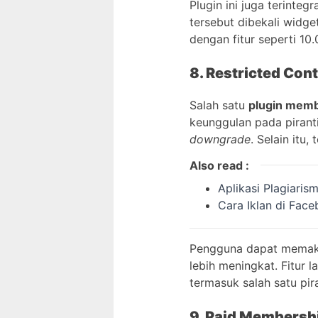
Plugin ini juga terinteg
tersebut dibekali widg
dengan fitur seperti 10
8. Restricted Con
Salah satu
plugin mem
keunggulan pada pirant
downgrade
. Selain itu
Also read :
Aplikasi Plagiaris
Cara Iklan di Fa
Pengguna dapat memakai
lebih meningkat. Fitur l
termasuk salah satu pi
9. Paid Membersh