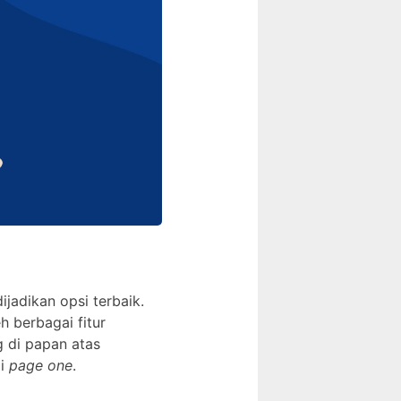
ijadikan opsi terbaik.
 berbagai fitur
g di papan atas
di
page one
.