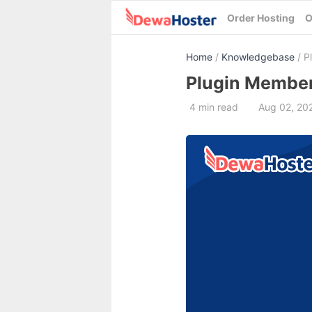
Skip
Order Hosting
O
to
content
Home
/
Knowledgebase
/ P
Plugin Member
4 min read
Aug 02, 20