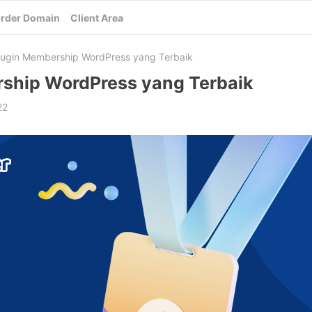
rder Domain
Client Area
lugin Membership WordPress yang Terbaik
ship WordPress yang Terbaik
22