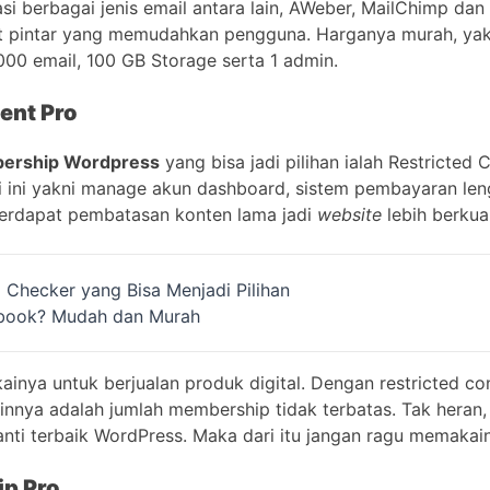
rasi berbagai jenis email antara lain, AWeber, MailChimp dan
et pintar yang memudahkan pengguna. Harganya murah, yak
.000 email, 100 GB Storage serta 1 admin.
tent Pro
bership Wordpress
yang bisa jadi pilihan ialah Restricted
i ini yakni manage akun dashboard, sistem pembayaran le
, terdapat pembatasan konten lama jadi
website
lebih berkual
m Checker yang Bisa Menjadi Pilihan
cebook? Mudah dan Murah
nya untuk berjualan produk digital. Dengan restricted con
ainnya adalah jumlah membership tidak terbatas. Tak heran, 
ranti terbaik WordPress. Maka dari itu jangan ragu memaka
ip Pro